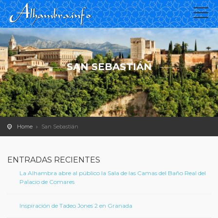
SAN SEBASTIÁN
Home
San Sebastián
ENTRADAS RECIENTES
La Alhambra abre al público la Sala de las Camas del Baño Real del
Palacio de Comares
Inspiración de Tadeo Jones 2 en Granada