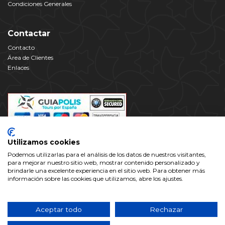
Condiciones Generales
Contactar
Contacto
Área de Clientes
Enlaces
Utilizamos cookies
Podemos utilizarlas para el análisis de los datos de nuestros visitantes,
para mejorar nuestro sitio web, mostrar contenido personalizado y
brindarle una excelente experiencia en el sitio web. Para obtener más
información sobre las cookies que utilizamos, abre los ajustes.
Este dominio es propiedad de Alhambra Valparaíso Ocio y Cultura S.L
con C.I.F.: B-18609719, inscrita en el Registro Mercantil de Granada.
www.alhambra.info no es el sitio web oficial de la Alhambra y el
Aceptar todo
Rechazar
Generalife, ni tiene relación alguna con ningún organismo oficial