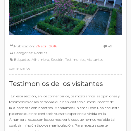
Publicación:
26 abril 2016
49
Categorías:
Noticias
Etiquetas:
Alhambra
,
Sección
,
Testimonios
,
Visitantes
comentarios
Testimonios de los visitantes
En esta sección, en los comentarios, os mostramos las opiniones y
testimonios de las personas que han visitado el monumento de
la Alhambra con nosotros. Mandamos un email con una encuesta
pidiendo que nos contaseis vuestra experiencia vivida en la
Alhambra, estos son los correos verídicos que hemos recibido tal
cual, sin ningún tipo de manipulación. Para nuestra suerte,