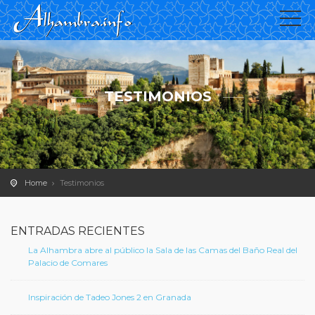
TESTIMONIOS
Home
Testimonios
ENTRADAS RECIENTES
La Alhambra abre al público la Sala de las Camas del Baño Real del
Palacio de Comares
Inspiración de Tadeo Jones 2 en Granada