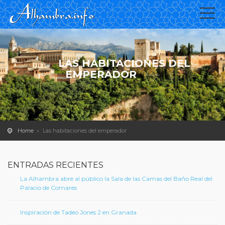
LAS HABITACIONES DEL
EMPERADOR
Home
Las habitaciones del emperador
ENTRADAS RECIENTES
La Alhambra abre al público la Sala de las Camas del Baño Real del
Palacio de Comares
Inspiración de Tadeo Jones 2 en Granada