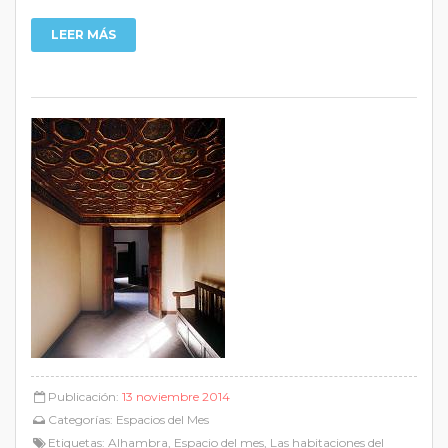
LEER MÁS
Publicación:
13 noviembre 2014
Categorías:
Espacios del Mes
Etiquetas:
Alhambra
,
Espacio del mes
,
Las habitaciones del