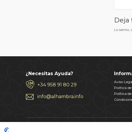
Deja 
Lo siento,
¿Necesitas Ayuda?
Inform
Aviso Lega
+34 958 91 80 29
Política d
Política d
info@alhambra.info
Condicione