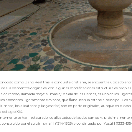
onocido como Baño Real tras la conquista cristiana, se encuentra ubicado entr
 de sus elementos originales, con algunas modificaciones estructurales propia
la de reposo, llamada ‘bayt al-maslaj’ o Sala de las Camas, es uno de los luga
os aposentos, ligeramente elevados, que flanquean la estancia principal. Los el
olumnas, los alicatados y las yeserías) son en parte originales, aunque en el caso
 del siglo XIX.
ntemente se han restaurado los alicatados de las dos camas y, próximamente, se 
 construido por el sultán Ismail I (1314-1325) y continuado por Yusúf I (1333-135