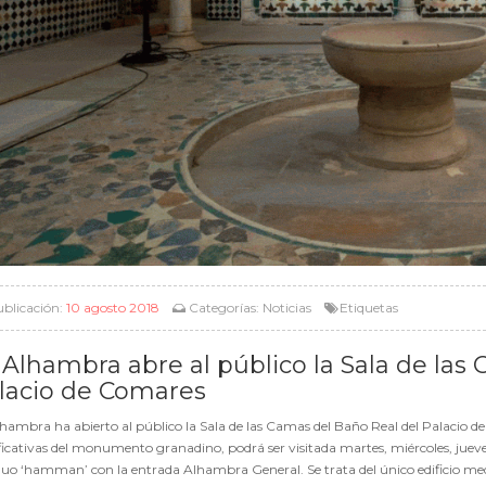
blicación:
10 agosto 2018
Categorías:
Noticias
Etiquetas
 Alhambra abre al público la Sala de las
lacio de Comares
hambra ha abierto al público la Sala de las Camas del Baño Real del Palacio d
ficativas del monumento granadino, podrá ser visitada martes, miércoles, juev
uo ‘hamman’ con la entrada Alhambra General. Se trata del único edificio me