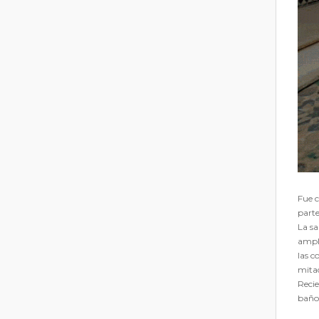
Fue c
parte
La sa
ampli
las c
mitad
Recie
baño,