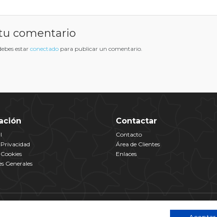
tu comentario
 debes estar
conectado
para publicar un comentario.
ación
Contactar
l
Contacto
e Privacidad
Área de Clientes
e Cookies
Enlaces
s Generales