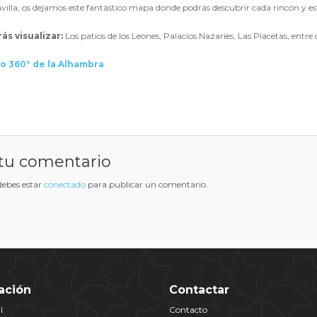
illa, os dejamos este fantástico mapa donde podrás descubrir cada rincón y est
ás visualizar:
Los patios de los Leones, Palacios Nazaríes, Las Placetas, ent
o 360º de la Alhambra
tu comentario
 debes estar
conectado
para publicar un comentario.
ación
Contactar
l
Contacto