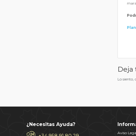
marav
Podr
Plan
Deja 
Lo siento,
¿Necesitas Ayuda?
Inform
Aviso Lega
+34 958 91 80 29