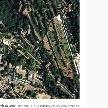
a
vista 360º
de todo lo que puedes ver en esta increíble