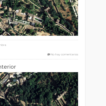
ambra
No hay comentarios
nterior