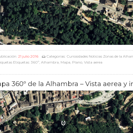
blicación:
21 julio 2016
Categorías:
Curiosidades
Noticias
Zonas de la Alh
iquetas Etiquetas:
360º
,
Alhambra
,
Mapa
,
Plano
,
Vista aerea
pa 360º de la Alhambra – Vista aerea y i