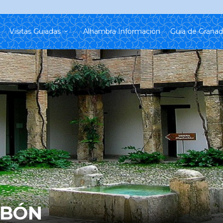
Visitas Guiadas
Alhambra Información
Guía de Grana
RBÓN