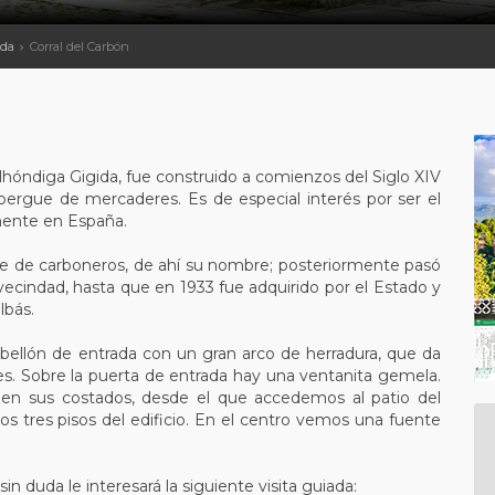
ada
Corral del Carbón
lhóndiga Gigida, fue construido a comienzos del Siglo XIV
ergue de mercaderes. Es de especial interés por ser el
mente en España.
je de carboneros, de ahí su nombre; posteriormente pasó
 vecindad, hasta que en 1933 fue adquirido por el Estado y
lbás.
pabellón de entrada con un gran arco de herradura, que da
es. Sobre la puerta de entrada hay una ventanita gemela.
en sus costados, desde el que accedemos al patio del
los tres pisos del edificio. En el centro vemos una fuente
in duda le interesará la siguiente visita guiada: