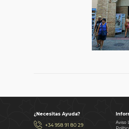
¿Necesitas Ayuda?
Info
Aviso 
+34 958 91 80 29
Políti