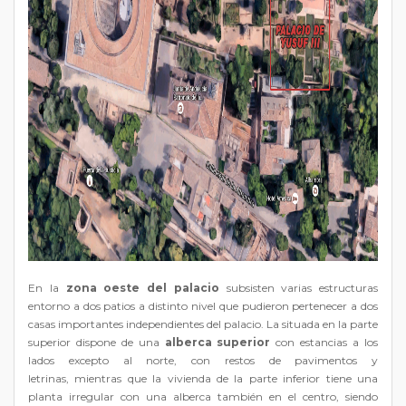
En la
zona oeste del palacio
subsisten varias estructuras
entorno a dos patios a distinto nivel que pudieron pertenecer a dos
casas importantes independientes del palacio. La situada en la parte
superior dispone de una
alberca superior
con estancias a los
lados excepto al norte, con restos de pavimentos y
letrinas, mientras que la vivienda de la parte inferior tiene una
planta irregular con una alberca también en el centro, siendo