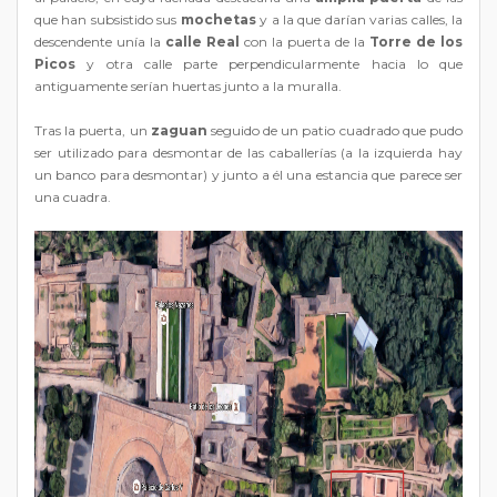
que han subsistido sus
mochetas
y a la que darían varias calles, la
descendente unía la
calle Real
con la puerta de la
Torre de los
Picos
y otra calle parte perpendicularmente hacia lo que
antiguamente serían huertas junto a la muralla.
Tras la puerta, un
zaguan
seguido de un patio cuadrado que pudo
ser utilizado para desmontar de las caballerías (a la izquierda hay
un banco para desmontar) y junto a él una estancia que parece ser
una cuadra.