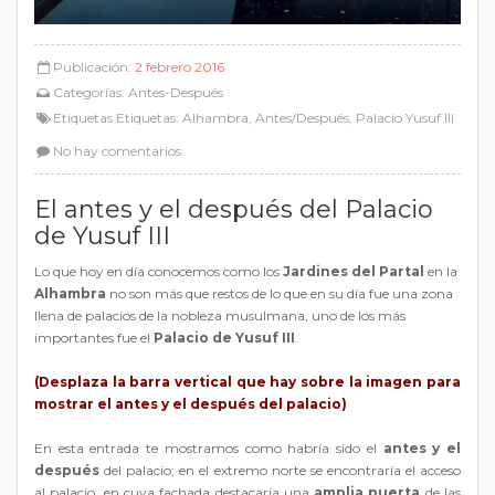
Publicación:
2 febrero 2016
Categorías:
Antes-Después
Etiquetas Etiquetas:
Alhambra
,
Antes/Después
,
Palacio Yusuf III
No hay comentarios
El antes y el después del Palacio
de Yusuf III
Lo que hoy en día conocemos como los
Jardines del Partal
en la
Alhambra
no son más que restos de lo que en su día fue una zona
llena de palacios de la nobleza musulmana, uno de los más
importantes fue el
Palacio de Yusuf III
.
(Desplaza la barra vertical que hay sobre la imagen para
mostrar el antes y el después del palacio)
En esta entrada te mostramos como habría sido el
antes y el
después
del palacio; en el extremo norte se encontraría el acceso
al palacio, en cuya fachada destacaría una
amplia puerta
de las