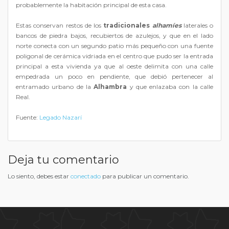
probablemente la habitación principal de esta casa.
Estas conservan restos de los
tradicionales
alhamíes
laterales o
bancos de piedra bajos, recubiertos de azulejos, y que en el lado
norte conecta con un segundo patio más pequeño con una fuente
poligonal de cerámica vidriada en el centro que pudo ser la entrada
principal a esta vivienda ya que al oeste delimita con una calle
empedrada un poco en pendiente, que debió pertenecer al
entramado urbano de la
Alhambra
y que enlazaba con la calle
Real.
Fuente:
Legado Nazarí
Deja tu comentario
Lo siento, debes estar
conectado
para publicar un comentario.