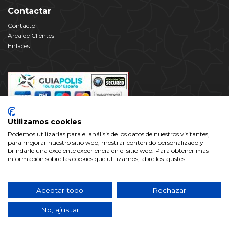
Contactar
Contacto
Área de Clientes
Enlaces
Utilizamos cookies
Podemos utilizarlas para el análisis de los datos de nuestros visitantes,
para mejorar nuestro sitio web, mostrar contenido personalizado y
brindarle una excelente experiencia en el sitio web. Para obtener más
información sobre las cookies que utilizamos, abre los ajustes.
Este dominio es propiedad de Alhambra Valparaíso Ocio y Cultura S.L
con C.I.F.: B-18609719, inscrita en el Registro Mercantil de Granada.
Aceptar todo
Rechazar
www.alhambra.info no es el sitio web oficial de la Alhambra y el
Generalife, ni tiene relación alguna con ningún organismo oficial
No, ajustar
vinculado a ella.