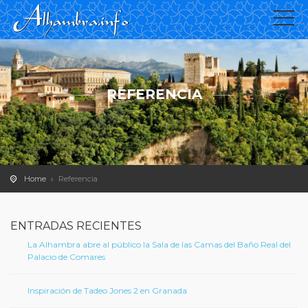
REFERENCIA
Home
Referencia
ENTRADAS RECIENTES
La Alhambra abre al público la Sala de las Camas del Baño Real del
Palacio de Comares
Inspiración de Tadeo Jones 2 en Granada