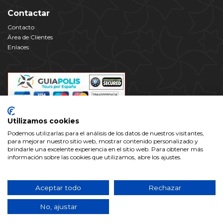
Contactar
Contacto
Área de Clientes
Enlaces
Utilizamos cookies
Podemos utilizarlas para el análisis de los datos de nuestros visitantes,
para mejorar nuestro sitio web, mostrar contenido personalizado y
brindarle una excelente experiencia en el sitio web. Para obtener más
información sobre las cookies que utilizamos, abre los ajustes.
Este dominio es propiedad de Alhambra Valparaíso Ocio y Cultura S.L
con C.I.F.: B-18609719, inscrita en el Registro Mercantil de Granada.
Aceptar todo
Rechazar
www.alhambra.info no es el sitio web oficial de la Alhambra y el
Generalife, ni tiene relación alguna con ningún organismo oficial
No, ajustar
vinculado a ella.