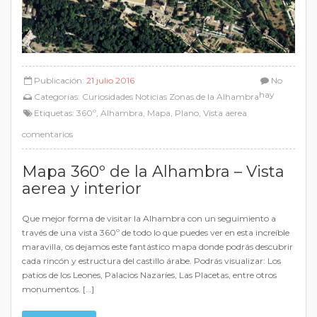
Publicación:
21 julio 2016
No
hay
Categorías:
Curiosidades
Noticias
Zonas de la Alhambra
Etiquetas:
360º
,
Alhambra
,
Mapa
,
Plano
,
Vista aerea
comentarios
Mapa 360º de la Alhambra – Vista
aerea y interior
Que mejor forma de visitar la Alhambra con un seguimiento a
través de una vista 360º de todo lo que puedes ver en esta increíble
maravilla, os dejamos este fantástico mapa donde podrás descubrir
cada rincón y estructura del castillo árabe. Podrás visualizar: Los
patios de los Leones, Palacios Nazaríes, Las Placetas, entre otros
monumentos. […]