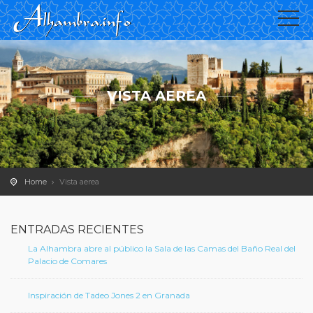
VISTA AEREA
Home
Vista aerea
ENTRADAS RECIENTES
La Alhambra abre al público la Sala de las Camas del Baño Real del
Palacio de Comares
Inspiración de Tadeo Jones 2 en Granada