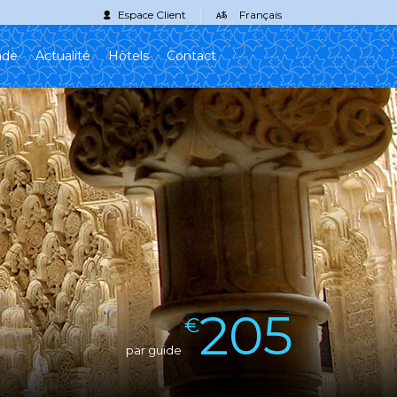
Espace Client
Français
ade
Actualité
Hôtels
Contact
205
€
par guide