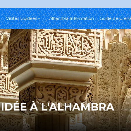
x
Visites Guidées
Alhambra Information
Guide de Gren
UIDÉE À L'ALHAMBRA