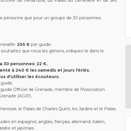
rtifiée de l'Alhambra, du Palais du Generalife et de ses
 une personne que pour un groupe de 30 personnes.
neralife:
205 €
per guide.
 souhaitez que nous les gérions, indiquez-le dans le
a 30 personnes: 22 €.
menté à 240 € les samedis et jours fériés.
us d'utiliser les écouteurs.
guide.
n guide Officiel de Grenade, membre de l'Association
 Grenade (AGIP).
Forteresse, le Palais de Charles Quint, les Jardins et le Palais
s en espagnol, anglais, français, allemand, italien,
 arabe et japonais.