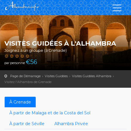
VISITES GUIDÉES À L'ALHAMBRA
Joignez à un groupe (à Grenade)
€
56
par personne
Page de Démarrage
Visites Guidées
Visites Guidées Alhambra
Visitez l'Alhambra de Grenade
À Grenade
À partir de Malaga et de la Costa del Sol
À partir de Séville
Alhambra Privée